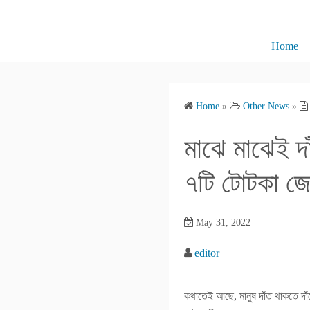
S
k
i
Home
p
t
o
Home
»
Other News
»
c
o
মাঝে মাঝেই দা
n
t
৭‌টি টোটকা জ
e
n
May 31, 2022
t
editor
কথাতেই আছে, মানুষ দাঁত থাকতে দাঁত