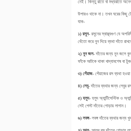
নেই। কিন্তু রাতে বা মধ্যরাতে অনে
উপায়ও থাকে না। তখন ঘরের কিছু টো
যাক-
১) রসুন-
রসুনের স্বাস্থ্যগুণ যে অপ
থেঁতো করে নুন দিয়ে ব্যথা দাঁতে রা
২) নুন জল-
দাঁতের জন্য নুন জলে ক
ফাঁকে আটকে থাকা খাদ্যাবশেষ বা ট
৩) পেঁয়াজ-
পেঁয়াজের রস ব্যথা হওয়া
৪) লেবু-
দাঁতের ব্যথার জন্য লেবুর 
৫) হলুদ-
হলুদ অ্যান্টিসেপ্টিক ও অ্
সেই পেস্ট দাঁতের গোড়ায় লাগান।
৬) লবঙ্গ-
লবঙ্গ দাঁতের ব্যথার জন্য 
৭) আলু-
আলুর রস দাঁতের গোড়ায় লা