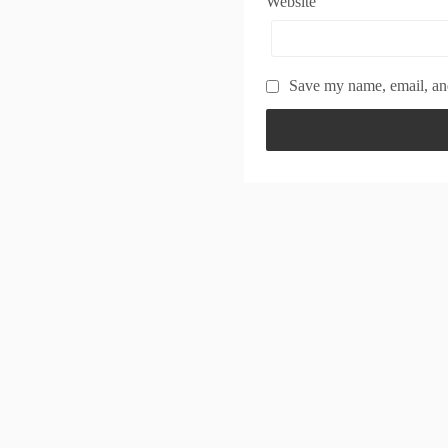
Website
Save my name, email, and
Powered by
WordPress
Theme by
Simple Days