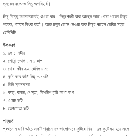
ত্বকের যত্নেও লিচু অপরিহার্য।
লিচু কিন্তু অনেকভাবেই খাওয়া যায়। লিচুপ্রেমী যারা আছেন তারা খেতে পারেন লিচুর
শরবত, পায়েস কিংবা ভর্তা। আজ চলুন জেনে নেওয়া যাক লিচুর পায়েস তৈরির সহজ
রেসিপিটি-
উপকরণ
১. দুধ ১ লিটার
২. গোবিন্দভোগ চাল ১ কাপ
৩. খোয়া ক্ষীর ২-৩ টেবিল চামচ
৪. কুচি করে কাটা লিচু ৮-১০টি
৫. চিনি স্বাদমতো
৬. কাজু, বাদাম, পেস্তা, কিশমিশ কুচি আধা কাপ
৭. এলাচ দুটি
৮. তেজপাতা দুটি
পদ্ধতি
প্রথমে মাঝারি আঁচে একটি প্যানে দুধ ভালোভাবে ফুটিয়ে নিন। দুধ ফুটে ঘন হয়ে এলে