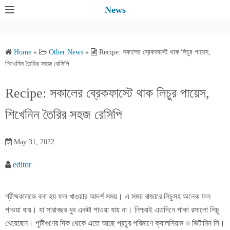
S
News
k
i
p
Home
»
Other News
»
Recipe: সকালের ব্রেকফাস্টে থাক লিচুর পায়েস,
t
শিখেনিন তৈরির সহজ রেসিপি
o
c
Recipe: সকালের ব্রেকফাস্টে থাক লিচুর পায়েস,
o
শিখেনিন তৈরির সহজ রেসিপি
n
t
e
May 31, 2022
n
editor
t
গ্রীষ্মকালকে বলা হয় ফল খাওয়ার আদর্শ সময়। এ সময় বাজারে লিচুসহ অনেক ফল
পাওয়া যায়। যা সারাবছর খুব একটা পাওয়া যায় না। নিশ্চয়ই এতদিনে পাকা রসালো লিচু
খেয়েছেন। পুষ্টিগুণের দিক থেকে এতে আছে প্রচুর পরিমাণে ক্যালসিয়াম ও ভিটামিন সি।