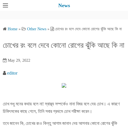
S
News
k
i
p
Home
»
Other News
»
চোখের রং বলে দেবে কোনো রোগের ঝুঁকি আছে কি না
t
o
চোখের রং বলে দেবে কোনো রোগের ঝুঁকি আছে কি না
c
o
May 29, 2022
n
t
editor
e
n
t
চোখ শুধু মনের কথায় বলে না! স্বাস্থ্য সম্পর্কেও নানা বিষয় বলে দেয় চোখ। এ কারণে
চিকিৎসকের কাছে গেলে, তিনি সবার প্রথমে চোখ পরীক্ষা করেন।
তবে জানেন কি, চোখের রংও কিন্তু আগাম জানান দেয় আপনার কোনো রোগের ঝুঁকি