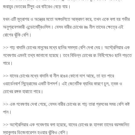
জরায়ুর ভেতরের টিস্যু এর বাইরেও বেড়ে যায়।
যখন এটি মূত্রাশয় ও অন্ত্রের মতো অঙ্গগুলিতে আক্রমণ করে, তখন একে বলা হয় গভীর
অনুপ্রবেশকারী এন্ডোমেট্রিওসিস। যেসব নারীর চোখের রঙ নীল তাদের ক্ষেত্রে এই
রোগের ঝুঁকি বেশি।
>> গাঢ় বাদামি চোখের মানুষের মধ্যে ছানির সমস্যা বেশি দেখা দেয়। অস্ট্রেলিয়ার এক
গবেষণায় এমনই তথ্য জানানো হয়েছে। তবে বিভিন্ন চোখের রং নির্বিশেষেও ছানি পড়তে
পারে।
>> যাদের চোখের মধ্যে বাদামি বা নীল রঙের কোনো দাগ আছে, তা হত পারে
ওয়ার্ডেনবার্গ সিন্ড্রোমের একটি উপসর্গ। এই জেনেটিক ব্যাধির কারণে চুল, ত্বক ও
চোখের রঙ্গক হারাতে পারে।
>> এক গবেষণায় দেখা গেছে, যেসব নারীর চোখের রং গাঢ় তারা প্রসবের সময় বেশি কষ্ট
পান।
>> অস্ট্রেলিয়ার এক গবেষণায় বলা হয়েছে, যাদের চোখের রং হালকা তাদের বয়সজনিত
ম্যাকুলার ডিজেনারেশন হওয়ার ঝুঁকিও বেশি।