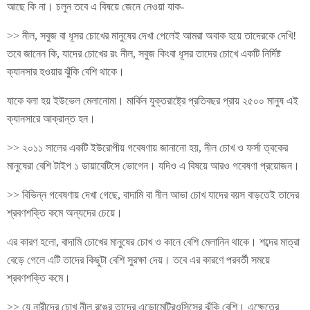
আছে কি না। চলুন তবে এ বিষয়ে জেনে নেওয়া যাক-
>> নীল, সবুজ বা ধূসর চোখের মানুষের দেখা পেলেই আমরা অবাক হয়ে তাদেরকে দেখি!
তবে জানেন কি, যাদের চোখের রং নীল, সবুজ কিংবা ধূসর তাদের চোখে একটি নির্দিষ্ট
ক্যানসার হওয়ার ঝুঁকি বেশি থাকে।
যাকে বলা হয় ইউভেল মেলানোমা। মার্কিন যুক্তরাষ্ট্রে প্রতিবছর প্রায় ২৫০০ মানুষ এই
ক্যানসারে আক্রান্ত হন।
>> ২০১১ সালের একটি ইউরোপীয় গবেষণায় জানানো হয়, নীল চোখ ও ফর্সা ত্বকের
মানুষেরা বেশি টাইপ ১ ডায়াবেটিসে ভোগেন। যদিও এ বিষয়ে আরও গবেষণা প্রয়োজন।
>> বিভিন্ন গবেষণায় দেখা গেছে, বাদামি বা নীল আভা চোখ যাদের বয়স বাড়তেই তাদের
শ্রবণশক্তি কমে অন্যদের চেয়ে।
এর কারণ হলো, বাদামি চোখের মানুষের চোখ ও কানে বেশি মেলানিন থাকে। শব্দের মাত্রা
বেড়ে গেলে এটি তাদের কিছুটা বেশি সুরক্ষা দেয়। তবে এর কারণে পরবর্তী সময়ে
শ্রবণশক্তি কমে।
>> যে নারীদের চোখ নীল রঙের তাদের এন্ডোমেট্রিওসিসের ঝুঁকি বেশি। এক্ষেত্রে