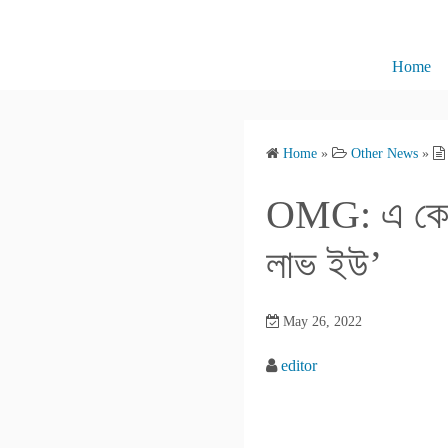
S
k
i
Home
p
t
o
Home
»
Other News
»
c
o
OMG: এ কেমন
n
t
লাভ ইউ’
e
n
May 26, 2022
t
editor