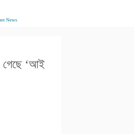
her News
ে গেছে ‘আই