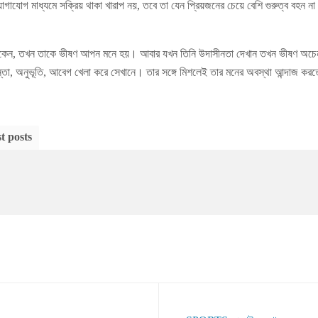
োগাযোগ মাধ্যমে সক্রিয় থাকা খারাপ নয়, তবে তা যেন প্রিয়জনের চেয়ে বেশি গুরুত্ব বহন ন
থাকেন, তখন তাকে ভীষণ আপন মনে হয়। আবার যখন তিনি উদাসীনতা দেখান তখন ভীষণ অচে
্তা, অনুভূতি, আবেগ খেলা করে সেখানে। তার সঙ্গে মিশলেই তার মনের অবস্থা আন্দাজ করতে
t posts