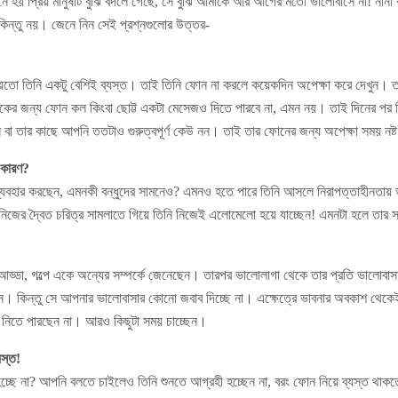
নে হয় প্রিয় মানুষটি বুঝি বদলে গেছে, সে বুঝি আমাকে আর আগের মতো ভালোবাসে না! নান
কিন্তু নয়। জেনে নিন সেই প্রশ্নগুলোর উত্তর-
 হয়তো তিনি একটু বেশিই ব্যস্ত। তাই তিনি ফোন না করলে কয়েকদিন অপেক্ষা করে দেখুন।
েকের জন্য ফোন কল কিংবা ছোট্ট একটা মেসেজও দিতে পারবে না, এমন নয়। তাই দিনের পর 
া তার কাছে আপনি ততটাও গুরুত্বপূর্ণ কেউ নন। তাই তার ফোনের জন্য অপেক্ষা সময় নষ্
র কারণ?
্যবহার করছেন, এমনকী বন্ধুদের সামনেও? এমনও হতে পারে তিনি আসলে নিরাপত্তাহীনতায় ভুগ
জের দ্বৈত চরিত্র সামলাতে গিয়ে তিনি নিজেই এলোমেলো হয়ে যাচ্ছেন! এমনটা হলে তার সঙ
 আড্ডা, গল্পে একে অন্যের সম্পর্কে জেনেছেন। তারপর ভালোলাগা থেকে তার প্রতি ভালো
ন। কিন্তু সে আপনার ভালোবাসার কোনো জবাব দিচ্ছে না। এক্ষেত্রে ভাবনার অবকাশ থেকে
ত নিতে পারছেন না। আরও কিছুটা সময় চাচ্ছেন।
যস্ত!
হচ্ছে না? আপনি বলতে চাইলেও তিনি শুনতে আগ্রহী হচ্ছেন না, বরং ফোন নিয়ে ব্যস্ত থাক