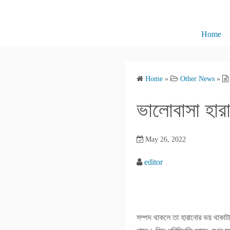
S
k
i
Home
p
t
o
Home
»
Other News
»
c
o
ভালোবাসা হা
n
t
e
May 26, 2022
n
editor
t
সম্পদ থাকলে তা হারানোর ভয় থাকা