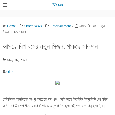
S
News
k
i
p
Home
»
Other News
»
Entertainment
»
আসছে বিগ বসের নতুন
t
সিজন, থাকছে সালমান
o
c
আসছে বিগ বসের নতুন সিজন, থাকছে সালমান
o
n
May 26, 2022
t
e
editor
n
t
টেলিভিশন অনুষ্ঠানের মধ্যে সবচেয়ে বড় এবং একই সঙ্গে বিতর্কিত রিয়্যালিটি শো ‘বিগ
বস’। মার্কিন শো ‘বিগ ব্রাদার’ থেকে অনুপ্রাণিত হয়ে এই গেম শো চালু হয়েছিল।