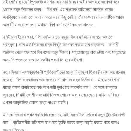
এই শো’র রয়েছে বিপুলসংখ্যক দর্শক, যারা প্রতি বছর অধীর আগ্রহে অপেক্ষা করে
থাকেন নতুন সিজনের জন্য। ‘বিগ বস’-এর সঞ্চালক অভিনেতা সালমান খানের
জনপ্রিয়তার কথা তো আলাদা করে বলার কিছু নেই। তাঁর সঞ্চালনার ধরন এটিকে আরও
আকর্ষণীয় করে তোলে। এবারও ‘বিগ বস’ হোস্ট করবেন সালমান।
বলিউড লাইফের খবর, ‘বিগ বস’-এর ১৬ নম্বর সিজন দর্শকদের সামনে আসতে
প্রস্তুত। তবে এই সিজনের জন্য কিছুটা অপেক্ষা করতে হবে ভক্তদের। আগামী
অক্টোবর থেকে শুরু হবে বিগ বসের নতুন সিজন। সপ্তাহান্তে রাত ৯টায় এবং সপ্তাহের
অন্য দিনগুলোতে রাত ১০.৩০টায় প্রচারিত হবে এই শো।
নতুন সিজনে অংশগ্রহণকারী প্রতিযোগীদের মধ্যে দিব্যাঙ্কা ত্রিপাঠীর নাম আলোচনায়
রয়েছে। বিগ বসের জন্য তাঁর সঙ্গে যোগাযোগ করেছেন নির্মাতারা। এ ছাড়াও শোনা
যাচ্ছে কঙ্গনা রানাউতের লক আপ জয়ী মুনাওয়ার ফারুকীর নাম। এর সঙ্গে জান্নাত
জুবায়ের, শিবাঙ্গী জোশী এবং মাহি ভিজও শোয়ের অফার পেয়েছেন। যদিও এ বিষয়ে
এখনো আনুষ্ঠানিক কোনো তথ্য পাওয়া যায়নি।
এদিকে নির্মাতারা প্রতিশ্রুতি দিয়েছেন যে, এই সিজনটিতে দর্শকেরা নতুন টুইস্টের সাক্ষী
হবে। প্রতিযোগীরা দুটি দলে ভাগ হয়ে ট্রফি জয়ের জন্য লড়াই করতে পারে বলেও
আভাস মিলেছে।