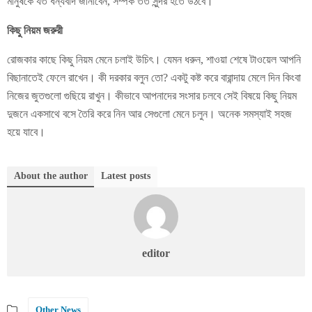
মানুষকে যত ধন্যবাদ জানাবেন, সম্পর্ক তত সুন্দর হতে উঠবে।
কিছু নিয়ম জরুরী
রোজকার কাছে কিছু নিয়ম মেনে চলাই উচিৎ। যেমন ধরুন, শাওয়া শেষে টাওয়েল আপনি
বিছানাতেই ফেলে রাখেন। কী দরকার বলুন তো? একটু কষ্ট করে বারান্দায় মেলে দিন কিংবা
নিজের জুতগুলো গুছিয়ে রাখুন। কীভাবে আপনাদের সংসার চলবে সেই বিষয়ে কিছু নিয়ম
দুজনে একসাথে বসে তৈরি করে নিন আর সেগুলো মেনে চলুন। অনেক সমস্যাই সহজ
হয়ে যাবে।
About the author
Latest posts
editor
Other News