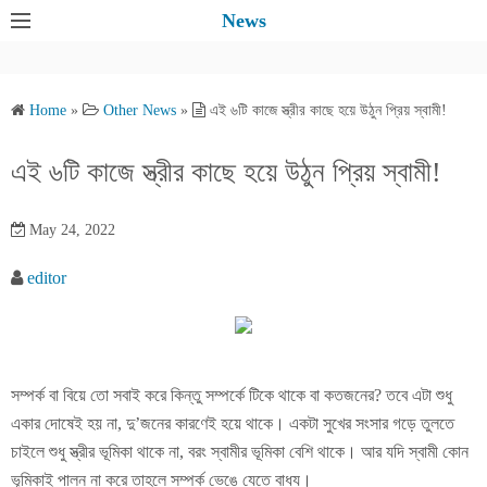
S
News
k
i
p
Home
»
Other News
»
এই ৬টি কাজে স্ত্রীর কাছে হয়ে উঠুন প্রিয় স্বামী!
t
o
এই ৬টি কাজে স্ত্রীর কাছে হয়ে উঠুন প্রিয় স্বামী!
c
o
May 24, 2022
n
t
editor
e
n
t
সম্পর্ক বা বিয়ে তো সবাই করে কিন্তু সম্পর্কে টিকে থাকে বা কতজনের? তবে এটা শুধু
একার দোষেই হয় না, দু’জনের কারণেই হয়ে থাকে। একটা সুখের সংসার গড়ে তুলতে
চাইলে শুধু স্ত্রীর ভূমিকা থাকে না, বরং স্বামীর ভূমিকা বেশি থাকে। আর যদি স্বামী কোন
ভূমিকাই পালন না করে তাহলে সম্পর্ক ভেঙে যেতে বাধ্য।