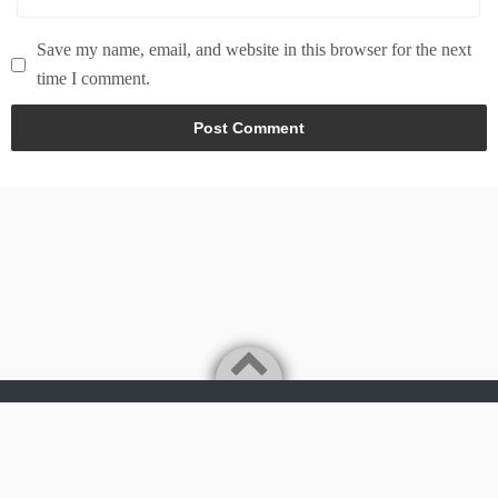
Save my name, email, and website in this browser for the next
time I comment.
Powered by
WordPress
Theme by
Simple Days
Tech & world news in here
©2026
News