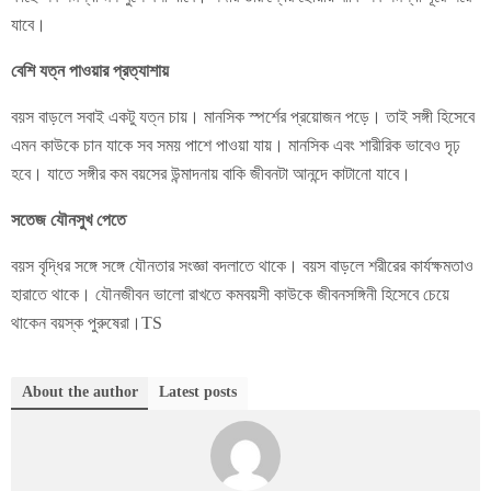
যাবে।
বেশি যত্ন পাওয়ার প্রত্যাশায়
বয়স বাড়লে সবাই একটু যত্ন চায়। মানসিক স্পর্শের প্রয়োজন পড়ে। তাই সঙ্গী হিসেবে
এমন কাউকে চান যাকে সব সময় পাশে পাওয়া যায়। মানসিক এবং শারীরিক ভাবেও দৃঢ়
হবে। যাতে সঙ্গীর কম বয়সের উন্মাদনায় বাকি জীবনটা আনন্দে কাটানো যাবে।
সতেজ যৌনসুখ পেতে
বয়স বৃদ্ধির সঙ্গে সঙ্গে যৌনতার সংজ্ঞা বদলাতে থাকে। বয়স বাড়লে শরীরের কার্যক্ষমতাও
হারাতে থাকে। যৌনজীবন ভালো রাখতে কমবয়সী কাউকে জীবনসঙ্গিনী হিসেবে চেয়ে
থাকেন বয়স্ক পুরুষেরা।TS
About the author
Latest posts