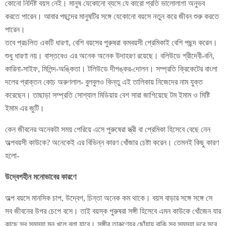
কোনো নির্দিষ্ট বয়স নেই। মানুষ যেকোনো ব্যসে যে কারো প্রতি ভালোলাগা অনুভব
করতে পারেন। আবার পছন্দের মানুষটির সঙ্গে যেকোনো বয়সে নতুন করে জীবন শুরু করতে
পারেন।
তবে প্রচলিত একটি ধারণা, বেশি বয়সের পুরুষরা কমবয়সী প্রেমিকাই বেশি পছন্দ করেন।
শুধু ধারণা নয়। বাস্তবেও এর অনেক অনেক উদাহরণ রয়েছে। বলিউডে শ্রীদেবী-বনি,
কারিনা-সাইফ, মিলিন্দ-অঙ্কিতা। টলিউডে দীপঙ্কর-দোলন। সম্প্রতি ক্রিকেটের বাংলা
দলের প্রাক্তন কোচ অরুণলাল- বুলবুলও কিন্তু এই তালিকায় নিজেদের নাম যুক্ত
করেছেন। তাছাড়া সম্প্রতি সোশ্যাল মিডিয়ায় বেশ সারা জাগিয়েছে টম ইমাম ও মিষ্টি
ইমাম এর জুটি।
কেন জীবনের অনেকটা সময় পেরিয়ে এসে পুরুষেরা স্ত্রী বা প্রেমিকা হিসেবে বেছে নেন
অল্পবয়সী কাউকে? অনেকেই এর বিভিন্ন কারণ খোঁজার চেষ্টা করেন। তেমনই কিছু কারণ
হলো-
উদ্বেগহীন মনোভাবের কারণে
অল্প বয়সে মানসিক চাপ, উদ্বেগ, চিন্তা অনেক কম থাকে। বয়স বাড়ার সঙ্গে সঙ্গে সে
সব জীবনের উপর চেপে বসে। তাই বয়স্ক পুরুষরা সঙ্গী হিসেবে এমন কাউকে খোঁজেন যার
কাছে সব সমস্যা মন খুলে বলা যাবে। সঙ্গীর তারুণ্যের ছোঁয়ায় বাকি সব সমস্যা দূরে সরে