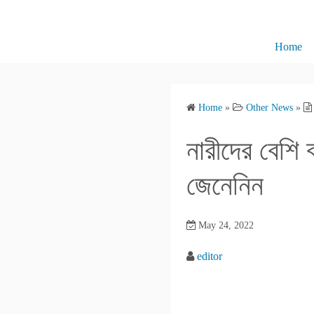
S
k
i
Home
p
t
o
Home
»
Other News
»
c
o
নারীদের বেশি 
n
t
জেনেনিন
e
n
May 24, 2022
t
editor