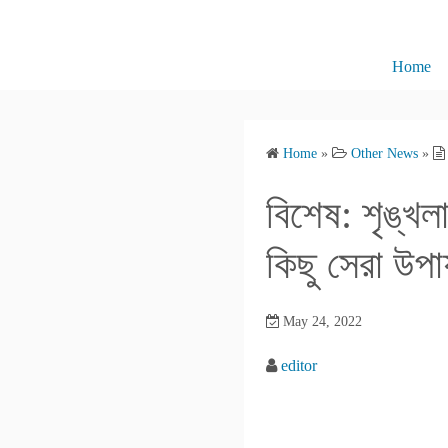
S
k
i
Home
p
t
o
Home
»
Other News
»
c
o
বিশেষ: শৃঙ্খ
n
t
কিছু সেরা উপা
e
n
May 24, 2022
t
editor