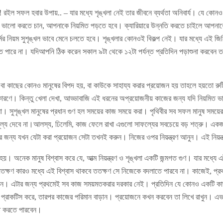
ে! রইল সফল হবার উপায়.. – যার মধ্যে শৃঙ্খলা নেই তার জীবনে ব্যর্থতা অনিবার্য। যে ক
য় ভালো করতে চান, আপনাকে নিয়মিত পড়তে হবে। ক্যারিয়ারে উন্নতি করতে চাইলে আপনাক
র্মের নিয়ম সুশৃঙ্খল ভাবে মেনে চলতে হবে। শৃঙ্খলার কোনওই বিকল্প নেই। যার মধ্যে এই
তে পারে না। যদিআপনি ঠিক করেন সকাল ৯টা থেকে ১২টা পর্যন্ত প্রতিদিন পড়াশুনা করবেন 
র বা কাছের কোনও মানুষের বিপদ হয়, বা কাউকে সাহায্য করার প্রয়োজন হয় তাহলে হয়তো রু
ীর কারণে। কিন্তু খেলা দেখা, আড্ডাবাজি এই ধরনের অপ্রয়োজনীয় কাজের জন্য যদি নিয়মিত ভ
। সুশৃঙ্খল মানুষের প্রধান গুণ হল সময়ের কাজ সময়ে করা। পৃথিবীর সব সফল মানুষ সময়
ূল্য দেবে না।আলস্য, ঢিলেমি, কাজ ফেলে রাখা এগুলো সাফল্যের সবচেয়ে বড় শত্রু। একজন
জন্য যখন যেটা করা প্রয়োজন সেটা তখনই করুন। নিজের ওপর নিয়ন্ত্রণ আনুন। এই নিয়ন্ত
য়। অনেক মানুষ বিশ্বাস করে যে, আত্ম নিয়ন্ত্রণ ও শৃঙ্খলা একটি জন্মগত গুণ। যার মধ্যে 
যতক্ষণ কারও মধ্যে এই বিশ্বাস থাকবে ততক্ষণ সে নিজেকে বদলাতে পারবে না। কাজেই, প্রথ
বেন। এটার জন্য প্রথমেই সব কাজ সময়মতকরার দরকার নেই। প্রতিদিন যে কোনও একটি ক
ন প্রাকটিস করে, তারপর কাজের পরিমান বাড়ান। প্রয়োজনে কখন করবেন তা লিখে রাখুন। এ
 করতে পারবেন।