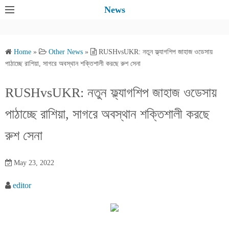
S
News
k
i
p
Home
»
Other News
»
RUSHvsUKR: নতুন ফ্ল্যাগশিপ জাহাজ ওডেসায়
t
পাঠাচ্ছে রাশিয়া, সাগরে অবস্থান শক্তিশালী করছে রুশ সেনা
o
c
RUSHvsUKR: নতুন ফ্ল্যাগশিপ জাহাজ ওডেসায়
o
পাঠাচ্ছে রাশিয়া, সাগরে অবস্থান শক্তিশালী করছে
n
t
রুশ সেনা
e
n
May 23, 2022
t
editor