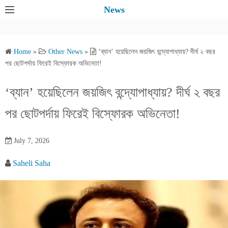
S
News
k
i
p
Home
»
Other News
»
‘ব্যান’ হয়েছিলেন জয়জিৎ বন্দ্যোপাধ্যায়? দীর্ঘ ২ বছর
t
পর ছোটপর্দায় ফিরেই বিস্ফোরক অভিনেতা!
o
c
‘ব্যান’ হয়েছিলেন জয়জিৎ বন্দ্যোপাধ্যায়? দীর্ঘ ২ বছর
o
পর ছোটপর্দায় ফিরেই বিস্ফোরক অভিনেতা!
n
t
e
July 7, 2026
n
Saheli Saha
t