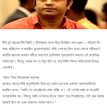
দীর্ঘ দুই বছরের দীর্ঘ বিরতি। টলিপাড়ায় তাকে ঘিরে উঠেছিল নানা গুঞ্জন— সত্যিই কি
কাজ পাচ্ছিলেন না জয়জিৎ বন্দ্যোপাধ্যায়? নাকি নেপথ্যে ছিল অন্য কোনো সমীকরণ?
যাবতীয় জল্পনার অবসান ঘটিয়ে অবশেষে ছোটপর্দায় প্রত্যাবর্তন করলেন এই জনপ্রিয়
অভিনেতা। কিন্তু ফেরার পথ যে মসৃণ ছিল না, তার ইঙ্গিত মিলল অভিনেতার নিজের
পোস্টেই।
‘ব্যান’ নিয়ে বিস্ফোরক মন্তব্য:
কাজের ক্ষেত্রে দীর্ঘ অনুপস্থিতি নিয়ে দ্য ওয়াল-এর সঙ্গে একান্ত আলাপচারিতায়
জয়জিৎ বলেন, “আমি তো ভেবেছিলাম কাজ পাচ্ছি না। এই পেশায় কাজ না পাওয়াটা
অস্বাভাবিক নয়। কিন্তু আমি যে ভিতর ভিতর ‘ব্যান’ হয়ে গিয়েছিলাম, সেই খবর আমার
কাছেই ছিল না! এখন ভাবলেও অবাক লাগে।”