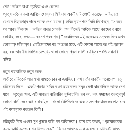
সেই ‘আটকে রাখা’ ব্যক্তি এখন জেলে!
প্রত্যাবর্তনের কথা জানিয়ে সোশ্যাল মিডিয়ায় একটি ছবি পোস্ট করেছেন অভিনেতা।
যেখানে চিত্রনাট্য হাতে তাকে দেখা যাচ্ছে। ছবির ক্যাপশনে তিনি লিখেছেন, “২ বছর
পর আবার ফিরলাম। আটকে রাখার লোকটা এখন নিজেই আটকে আছে গরাদের ওপারে।
কোথায়, কবে, কখন— ক্রমশ প্রকাশ্য।” জয়জিতের এই রহস্যময় মন্তব্য ঘিরে এখন
তোলপাড় টলিপাড়া। নেটিজেনদের বড় অংশের মতে, এটি কোনো আবেগের বহিঃপ্রকাশ
নয়, বরং তাঁর দীর্ঘ বিরতির নেপথ্যে থাকা কোনো প্রভাবশালী ব্যক্তির প্রতি সরাসরি
ইঙ্গিত।
নতুন ধারাবাহিকে নতুন চমক:
অতীতের বিতর্কে আর মাথা ঘামাতে চান না জয়জিৎ। এখন তাঁর যাবতীয় মনোযোগ নতুন
চরিত্রের দিকে। একটি প্রথম সারির বাংলা চ্যানেলের নতুন মেগা ধারাবাহিকে তাকে দেখা
যাবে। সূত্রের খবর, এটি সাধারণ পারিবারিক কূটকচালির গল্প নয়, বরং সমাজের গুরুত্বপূর্ণ
কোনো বার্তা দেবে এই ধারাবাহিক। বাংলা টেলিভিশনের এক সফল প্রযোজকের হাত ধরে
এই কামব্যাক করছেন তিনি।
চরিত্রটি নিয়ে এখনই মুখ খুলতে রাজি নন অভিনেতা। তবে তার কথায়, “প্রযোজকের
কাছে আমি কৃতজ্ঞ। খুব বিশেষ একটি চরিত্রে আমাকে ভাবা হয়েছে। চরিত্রটা সামনে