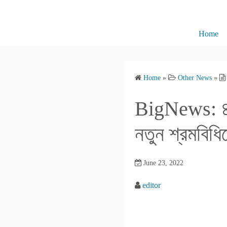
S
k
i
Home
p
t
o
Home
»
Other News
»
c
o
BigNews: ৪ 
n
t
নতুন শ্রমবিধ
e
n
June 23, 2022
t
editor