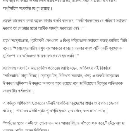
গত বছর তালেবান ক্ষমতা দখল করার পর থেকেই আফগানিস্তান একটি মানবিক ও
অর্থনৈতিক সংকটের মধ্যে রয়েছে।
জ্যেষ্ঠ তালেবান নেতা আব্দুল কাহার বালখি বলেছেন, “ক্ষতিগ্রস্তদের যে পরিমাণ সহায়তা
দরকার তা দেওয়ার মতো আর্থিক সামর্থ্য সরকারের নেই।”
ত্রাণ সংস্থাগুলো, প্রতিবেশী দেশগুলো ও বিশ্ব শক্তিগুলো সহায়তা করছে জানিয়ে তিনি
বলেন, “সাহায্যের পরিমাণ খুব বড় আকারে বাড়ানো দরকার কারণ এটি একটি ধ্বংসাত্মক
ভূমিকম্প যার অভিজ্ঞতা কয়েক দশকের মধ্যে হয়নি।”
জাতিসংঘ মহাসচিব আন্তোনিও গুতেরেস জানিয়েছেন, জাতিসংঘ এই বিপর্যয়ে
‘সর্বাত্মভাবে’ সাড়া দিচ্ছে। স্বাস্থ্য টিম, চিকিৎসা সরবরাহ, খাদ্য ও জরুরি আশ্রয়ের
উপকরণ ভূমিকম্প উপদ্রুত অঞ্চলের পথে রয়েছে বলে জানিয়েছেন বিশ্বের অভিভাবক
সংস্থাটির কর্মকর্তারা।
এ পর্যন্ত অধিকাংশ হতাহতের ঘটনাই পাকতিকা প্রদেশের গায়ান ও বারমাল জেলায়
ঘটেছে। গায়ানের একটি গ্রাম পুরোপুরি ধ্বংস হয়ে গেছে বলে জানা গেছে।
“গর্জনের মতো একটা শব্দ শোনা যায় আর আমার বিছানা কাঁপতে শুরু করে,” বেঁচে যাওয়া
একজন, শাবির, বলেন বিবিসিকে।