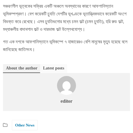
সঞ্চরণশীল ভূত্বকের সক্রিয় একটি অঞ্চলে অবস্থানের কারণে আফগানিস্তান
ভূমিকম্পপ্রবণ। বেশ কয়েকটি চ্যুতি দেশটির ভূখণ্ডকে ভূতাত্ত্বিকভাবে কয়েকটি অংশে
বিভক্ত করে রেখেছে। এসব চ্যুতিগুলোর মধ্যে চমন ফল্ট (চমন চ্যুতি), হরি রুড ফল্ট,
মধ্যাঞ্চলীয় বাদাখশান ফল্ট ও দারভাজ ফল্ট উল্লেখযোগ্য।
গত এক দশকে আফগানিস্তানে ভূমিকম্পে ৭ হাজারেরও বেশি মানুষের মৃত্যু হয়েছে বলে
জানিয়েছে জাতিসংঘ।
About the author
Latest posts
editor
Other News