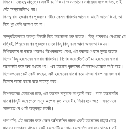
বিস্তর। যেহেতু মাতৃত্বের একটি বড় দিক মা ও সন্তানের স্বাস্থ্যের সঙ্গে জড়িত, তাই
সেটা অস্বাভাবিকও নয়।
কিন্তু বাবা হওয়ার পর পুরুষদের শরীরে কেমন পরিবর্তন আসে বা আদৌ আসে কি না, তা
নিয়ে খুব বেশি গবেষণা হয় না।
সাম্প্রতিককালে অবশ্য বিষয়টি নিয়ে আলোচনা শুরু হয়েছে। কিছু গবেষণাও দেখাচ্ছে যে
সত্যিই, পিতৃত্বের পর পুরুষদের দেহে কিছু কিছু বদল আসা অস্বাভাবিক নয়।
নিশ্চিতভাবে না বলতে পারলেও বিশেষজ্ঞদের ধারণা, এই বদলের পেছনে মূলত রয়েছে
বিশেষ কিছু হরমোনের মাত্রার পরিবর্তন। বিশেষ করে টেস্টোস্টেরন হরমোনের মাত্রা
অনেকটাই কমে বাবা হওয়ার পর। এই হরমোন পুরুষদের যৌনলক্ষণগুলোকে স্পষ্ট করে।
বিশেষজ্ঞদের কেউ কেউ বলছেন, এই হরমোনের মাত্রা কমে যাওয়া খারাপ নয় বরং বাবা
হিসেবে আরো ভালো হতে সাহায্য করে।
বিশেষজ্ঞদের একাংশের মতে, এই হরমোন মানুষকে আগ্রাসী করে। ফলে হরমোনটির
মাত্রা কিছুটা কমে গেলে মানুষ অপেক্ষাকৃত ভাবে ধীর, স্থির হয়ে ওঠে। সন্তানকে
সামলাতে যে গুণটি অত্যন্ত জরুরি।
পাশাপাশি, এই হরমোন কমে গেলে অক্সিটোসিন নামক একটি হরমোনের মাত্রা বেড়ে
যাওয়ার সম্ভাবনা থাকে। সেই হরমোনটিকে ‘লাভ হরমোন’ও বলা হয়ে থাকে। এই