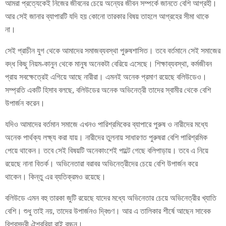
আমরা প্রত্যেকেই নিজের জীবনের চেয়ে অন্যের জীবন সম্পর্কে জানতে বেশি আগ্রহী।
আর সেই জানার ব্যাপারটি যদি হয় কোনো তারকার বিষয় তাহলে আগ্রহের সীমা থাকে
না।
সেই প্রাচীন যুগ থেকে আমাদের সমাজব্যবস্থা পুরুষশাসিত। তবে বর্তমানে সেই সমাজের
বদ্ধ কিছু নিয়ম-কানুন থেকে মানুষ অনেকটা বেরিয়ে এসেছে। শিক্ষাব্যবস্থা, কর্মজীবন
প্রায় সবক্ষেত্রেই এগিয়ে আছে নারীরা। এমনই অনেক প্রমাণ রয়েছে বলিউডেও।
সম্প্রতি একটি হিসাব বলছে, বলিউডের অনেক অভিনেত্রী তাদের স্বামীর থেকে বেশি
উপার্জন করেন।
যদিও আমাদের বর্তমান সমাজে এখনও পারিশ্রমিকের ব্যাপারে পুরুষ ও নারীদের মধ্যে
অনেক পার্থক্য লক্ষ্য করা যায়। নারীদের তুলনায় সাধারণত পুরুষরা বেশি পারিশ্রমিক
পেয়ে থাকেন। তবে সেই বিষয়টি অনেকাংশেই পাল্টে গেছে বলিপাড়ায়। তবে এ নিয়ে
রয়েছে নানা বিতর্ক। অভিনেতারা বরাবর অভিনেত্রীদের চেয়ে বেশি উপার্জন করে
থাকেন। কিন্তু এর ব্যতিক্রমও রয়েছে।
বলিউডে এমন বহু তারকা জুটি রয়েছে যাদের মধ্যে অভিনেতার চেয়ে অভিনেত্রীর খ্যাতি
বেশি। শুধু তাই নয়, তাদের উপার্জনও দ্বিগুণ। আর এ তালিকার শীর্ষে আছেন সাবেক
বিশ্বসুন্দরী ঐশ্বরিয়া রাই বচ্চন।