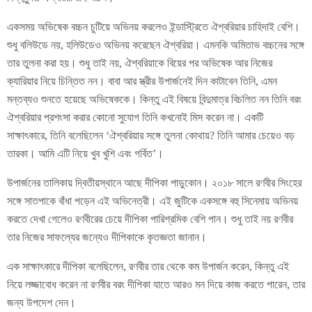
একসময় অভিষেক বচ্চন চুটিয়ে অভিনয় করলেও ইন্ডাস্ট্রিতে ঐশ্বরিয়ার চাহিদাই বেশি।
শুধু বলিউডে নয়, হলিউডেও অভিনয় করেছেন ঐশ্বরিয়া। এমনকি অমিতাভ বচ্চনের সঙ্গে
তার তুলনা করা হয়। শুধু তাই নয়, ঐশ্বরিয়াকে বিয়ের পর অভিষেক আর নিজের
ক্যারিয়ার নিয়ে চিন্তিত নন। বাবা আর স্ত্রীর উপার্জনেই দিন কাটাবেন তিনি, এমন
মন্তব্যও শুনতে হয়েছে অভিষেককে। কিন্তু এই বিষয়ে বিন্দুমাত্র বিচলিত নন তিনি বরং
ঐশ্বরিয়ার প্রশংসা করার কোনো সুযোগ তিনি কখনোই মিস করেন না। একটি
সাক্ষাৎকারে, তিনি বলেছিলেন ‘ঐশ্বরিয়ার সঙ্গে তুলনা কোথায়? তিনি আমার চেয়েও বড়
তারকা। আমি এটি নিয়ে খুব খুশি এবং গর্বিত’।
উপার্জনের তালিকায় দ্বিতীয়স্থানে আছে দীপিকা পাড়ুকোন। ২০১৮ সালে রণবীর সিংহের
সঙ্গে সাতপাকে বাঁধা পড়েন এই অভিনেত্রী। এই জুটিকে একসঙ্গে বহু সিনেমায় অভিনয়
করতে দেখা গেলেও রণবীরের চেয়ে দীপিকা পারিশ্রমিক বেশি পান। শুধু তাই নয় রণবীর
তার নিজের সাফল্যের জন্যেও দীপিকাকে কৃতজ্ঞতা জানান।
এক সাক্ষাৎকারে দীপিকা বলেছিলেন, রণবীর তার থেকে কম উপার্জন করেন, কিন্তু এই
নিয়ে লজ্জাবোধ করেন না রণবীর বরং দীপিকা যাতে আরও মন দিয়ে কাজ করতে পারেন, তার
জন্য উপদেশ দেন।