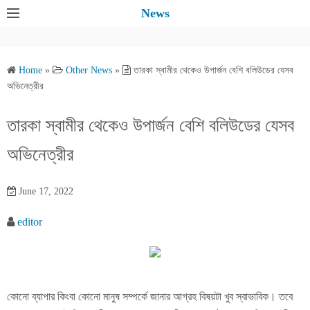
S
News
k
i
p
Home
»
Other News
»
তারকা স্বামীর থেকেও উপার্জন বেশি বলিউডের যেসব
t
অভিনেত্রীর
o
c
তারকা স্বামীর থেকেও উপার্জন বেশি বলিউডের যেসব
o
অভিনেত্রীর
n
t
e
June 17, 2022
n
editor
t
কোনো ব্যাপার কিংবা কোনো মানুষ সম্পর্কে জানার আগ্রহ বিষয়টা খুব স্বাভাবিক। তবে