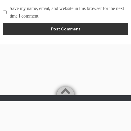
Save my name, email, and website in this browser for the next
time I comment.
Powered by
WordPress
Theme by
Simple Days
Tech & world news in here
©2026
News