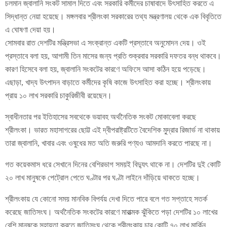
চলমান জ্বালানি সংকট সামাল দিতে এবং সরকারি কর্মীদের চাষাবাদে উৎসাহিত করতে এ
সিদ্ধান্ত নেয়া হয়েছে। মঙ্গলবার শ্রীলংকা সরকারের তথ্য মন্ত্রণালয় থেকে এক বিবৃতিতে
এ ঘোষণা দেয়া হয়।
সোমবার রাত দেশটির মন্ত্রিসভা এ সংক্রান্ত একটি প্রস্তাবে অনুমোদন দেয়। ওই
প্রস্তাবে বলা হয়, আগামী তিন মাসের জন্য প্রতি শুক্রবার সরকারি দফতর বন্ধ থাকবে।
কারণ হিসেবে বলা হয়, জ্বালানি সংকটের কারণে অফিসে আসা কঠিন হয়ে পড়েছে।
এছাড়া, খাদ্য উৎপাদন বাড়াতে কর্মীদের কৃষি কাজে উৎসাহিত করা হচ্ছে। শ্রীলংকায়
প্রায় ১০ লাখ সরকারি চাকুরিজীবী রয়েছেন।
স্বাধীনতার পর ইতিহাসের সবথেকে ভয়াবহ অর্থনৈতিক সংকট মোকাবেলা করছে
শ্রীলংকা। ভারত মহাসাগরের ছোট্ট এই দ্বীপরাষ্ট্রটিতে বৈদেশিক মু্দ্রার রিজার্ভ না থাকায়
তারা জ্বালানি, খাবার এবং ওষুধের মত অতি জরুরি পণ্যও আমদানি করতে পারছে না।
গত কয়েকমাস ধরে সেখানে দিনের বেশিরভাগ সময়ই বিদ্যুৎ থাকে না। দেশটির দুই কোটি
২০ লাখ মানুষকে পেট্রোল পেতে ঘণ্টার পর ঘণ্টা লাইনে দাঁড়িয়ে থাকতে হচ্ছে।
শ্রীলংকায় যে কোনো সময় মানবিক বিপর্যয় দেখা দিতে পারে বলে গত সপ্তাহে সতর্ক
করেছে জাতিসংঘ। অর্থনৈতিক সংকটের কারণে মারাত্মক ঝুঁকিতে পড়া দেশটির ১০ লাখের
বেশি মানুষকে সহায়তা করতে জাতিসংঘ থেকে শ্রীলংকায় চার কোটি ৭০ লাখ মার্কিন