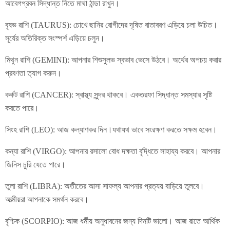
আবেগপ্রবন সিদ্ধান্ত নিতে মাথা ঠান্ডা রাখুন।
বৃষভ রাশি (TAURUS): চোখে ছানির রোগীদের দূষিত বাতাবরণ এড়িয়ে চলা উচিত।
সূর্যের অতিরিক্ত সংস্পর্শ এড়িয়ে চলুন।
মিথুন রাশি (GEMINI): আপনার শিশুসুলভ স্বভাব ভেসে উঠবে। অর্থের অপচয় করার
প্রবণতা ত্যাগ করুন।
কর্কট রাশি (CANCER): স্বাস্থ্য সুন্দর থাকবে। একতরফা সিদ্ধান্ত সমস্যার সৃষ্টি
করতে পারে।
সিংহ রাশি (LEO): আজ কল্যাণকর দিন।যথাযথ ভাবে সংরক্ষণ করতে সক্ষম হবেন।
কন্যা রাশি (VIRGO): আপনার রসালো বোধ দক্ষতা বৃদ্ধিতে সাহায্য করবে। আপনার
জিনিস চুরি যেতে পারে।
তুলা রাশি (LIBRA): অতীতের আসা সাফল্য আপনার প্রত্যয় বাড়িয়ে তুলবে।
আত্মীয়রা আপনাকে সমর্থন করবে।
বৃশ্চিক (SCORPIO): আজ ধর্মীয় অনুধাবনের জন্য দিনটি ভালো। আজ রাতে আর্থিক