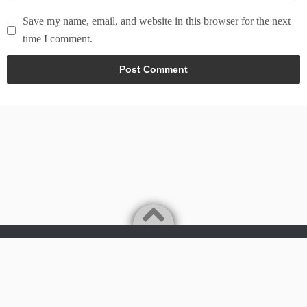
Save my name, email, and website in this browser for the next
time I comment.
Powered by
WordPress
Theme by
Simple Days
Tech & world news in here
©2026
News