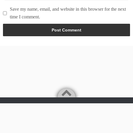
Save my name, email, and website in this browser for the next
time I comment.
Powered by
WordPress
Theme by
Simple Days
Tech & world news in here
©2026
News