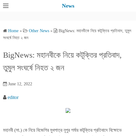
S
News
k
i
p
Home
»
Other News
»
BigNews: মহানবীকে নিয়ে কটূক্তির প্রতিবাদ, তুমুল
t
সংঘর্ষে নিহত ২ জন
o
c
BigNews: মহানবীকে নিয়ে কটূক্তির প্রতিবাদ,
o
তুমুল সংঘর্ষে নিহত ২ জন
n
t
e
June 12, 2022
n
editor
t
মহানবী (সা.) কে নিয়ে বিজেপির মুখপাত্র নূপুর শর্মার কটূক্তির প্রতিবাদে বিক্ষোভে