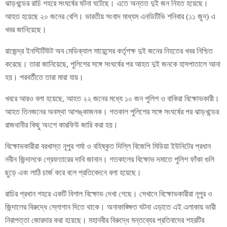
ঝাড়খন্ডের রাচি শহরে সংঘর্ষের ঘটনা ঘটেছে। এতে অন্তত দুই জন নিহত হয়েছে।
আহত হয়েছে ২০ জনের বেশি। ভারতীয় সংবাদ মাধ্যম এনডিটিভি শনিবার (১১ জুন) এ
খবর জানিয়েছে।
রাজেন্দ্র ইনস্টিটিউট অব মেডিক্যাল সায়েন্সের কর্তৃপক্ষ দুই জনের নিহতের খবর নিশ্চিত
করেছে। তারা জানিয়েছে, পুলিশের সঙ্গে সংঘর্ষের পর আহত দুই জনকে হাসপাতালে আনা
হয়। পরবর্তীতে তারা মারা যায়।
খবরে আরও বলা হয়েছে, আহত ২২ জনের মধ্যে ১০ জন পুলিশ ও বাকিরা বিক্ষোভকারী।
আহত তিনজনের অবস্থা আশঙ্কাজনক। গতকাল পুলিশের সঙ্গে সংঘর্ষের পর ঝাড়খন্ডের
রাজধানীর কিছু অংশে কারফিউ জারি করা হয়।
বিক্ষোভকারীরা বরখাস্ত নূপুর শর্মা ও বহিষ্কৃত দিল্লি বিজেপি মিডিয়া ইউনিটের প্রধান
নবীন জিন্দালকে গ্রেফতারের দাবি জানান। গতকালের বিক্ষোভ দমাতে পুলিশ ফাঁকা গুলি
ছুড়ে এবং লাঠি চার্জ করে বলে প্রতিবেদনে বলা হয়েছে।
রাচির প্রধান শহরে একটি বিশাল বিক্ষোভ দেখা গেছে। সেখানে বিক্ষোভকারীরা নূপুর ও
জিন্দালের বিরুদ্ধে স্লোগান দিতে থাকে। অনাকাঙ্ক্ষিত ঘটনা এড়াতে এই এলাকায় ভারী
নিরাপত্তা জোরদার করা হয়েছে। মহানবীর বিরুদ্ধে মন্তব্যের প্রতিবাদের শহরটির