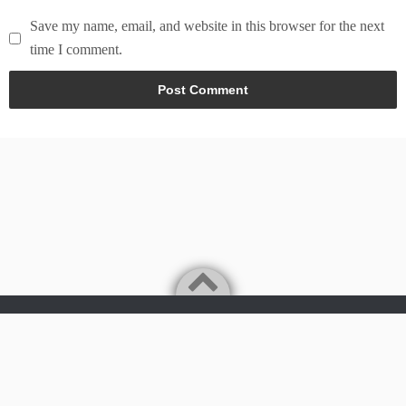
Save my name, email, and website in this browser for the next
time I comment.
Powered by
WordPress
Theme by
Simple Days
Tech & world news in here
©2026
News