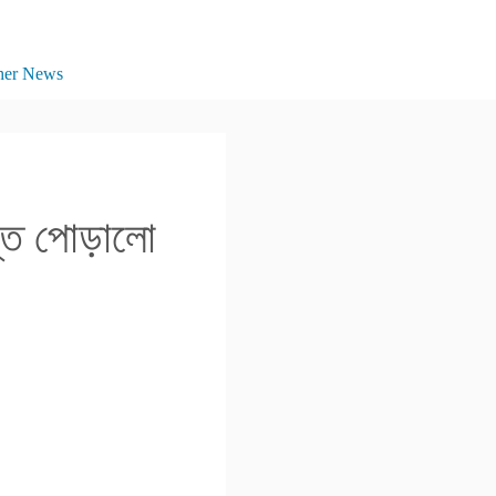
her News
্ত পোড়ালো