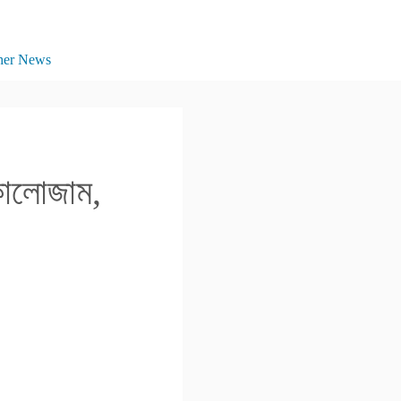
her News
কালোজাম,