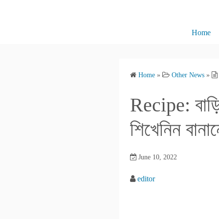
S
k
i
Home
p
t
o
Home
»
Other News
»
c
o
Recipe: বাড়ি
n
t
শিখেনিন বানা
e
n
June 10, 2022
t
editor