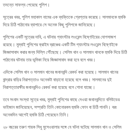
তদন্তে সাফল্য পেয়েছে পুলিশ।
সূত্রের খবর, পুলিশ মহাকাল নামের এক ব্যক্তিকে গ্রেপ্তার করেছে। সালমানকে হুমকি
দিয়ে চিঠি পাঠানোর ব্যাপারে সে অনেক কিছু পুলিশকে জানিয়েছে।
পুলিশের একটি সূত্রের দাবি, এ ঘটনায় গ্যাংস্টার লওরেন্স বিষ্ণোইয়ের যোগসাজশ
রয়েছে। মুম্বাই পুলিশের ক্রাইম ব্রাঞ্চের একটি টিম গ্যাংস্টার লওরেন্স বিষ্ণোইকে
জিজ্ঞাসাবাদ করার জন্য দিল্লি পৌঁছেছে। সেলিম খান ও সালমান খানকে হুমকি দিয়ে চিঠি
পাঠানোর ঘটনায় তার ভূমিকা নিয়ে জিজ্ঞাসাবাদ করা হবে বলে খবর।
এদিকে সেলিম খান ও সালমান খানের জবানবন্দি রেকর্ড করা হয়েছে। সালমান খানের
বান্দ্রার বাড়ির নিরাপত্তাও অনেকটা বাড়ানো হয়েছে বলে খবর। সালমানের দুই
নিরাপত্তারক্ষীর জবানবন্দিও রেকর্ড করা হয়েছে বলে শোনা যাচ্ছে।
তবে সংবাদ সংস্থা সূত্রে খবর, মুম্বাই পুলিশের কাছে দেওয়া জবানবন্দিতে বলিউডের
ভাইজান জানিয়েছেন, সম্প্রতি তিনি কোনোরকম হুমকি ফোন বা চিঠি পাননি। বরং
অনেকদিন আগেই হুমকি চিঠি পেয়েছেন তিনি।
২৮ বছরের তরুণ গায়ক সিধু মুসেওয়ালার সঙ্গে যে ঘটনা ঘটেছে সালমান খান ও সেলিম