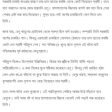
সরকারি চাকরি পাওয়ার কারণে তার ডান হাতের কবজি থেকে কেটে নিয়েছেন স্বামী। তবে
হাত হারালেও মনের জোর হারাননি রেণু। হাসপাতালের বিছানায় বসেই বাম হাত দিয়ে লেখা
শেখার চেষ্টা শুরু করে দিয়েছেন। সুস্থ হয়ে সেই নার্সের চাকরিতেই যোগ দিতে চান
তিনি।
জানা যায়, রেণু খাতুনের ছোটবেলা থেকে স্বপ্ন ছিল নার্স হওয়ার। সম্প্রতি তিনি সরকারি
নার্সের চাকরিও পান। কিন্তু এরপরেই চাকরিতে যোগদান ঠেকাতে তার ডান হাতের কবজি
কেটে দেন স্বামী শরিফুল শেখ। গত শনিবার (৪ জুন) রাতে নৃশংস এই ঘটনা ঘটে
পশ্চিমবঙ্গের পূর্ব বর্ধমানের কেতুগ্রামে।
শরিফুল নিজেও ডিপ্লোমা ইঞ্জিনিয়ার। বিয়ের পর স্ত্রীকে তিনিই নার্সিং পড়তে
পাঠিয়েছিলেন। এ কথা নিজের মুখে স্বীকার করেছেন রেণু। কিন্তু সেই ব্যক্তি হঠাৎ
কেন এমন কাণ্ড ঘটালো তা বুঝে উঠতে পারছে না তিনি। রেণুর ধারণা, সম্ভবত বন্ধুদের
কুপরামর্শেই এমন নৃশংস পথ বেছে নিয়েছেন তার স্বামী।
তবে সেসব ঘটনা এখন পুরোনো। এই প্রতিকূলতা পেরিয়ে আবার উঠে দাঁড়াতে হবে
রেণুকে। তাই সময় নষ্ট না করে হাসপাতালের বিছানা থেকেই সেই লড়াই শুরু করেছেন
তিনি।