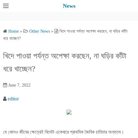
S
News
k
i
p
Home
»
Other News
»
খিদে পাওয়া পর্যন্ত অপেক্ষা করছেন, না ঘড়ির কাঁটা
t
ধরে খাচ্ছেন?
o
c
খিদে পাওয়া পর্যন্ত অপেক্ষা করছেন, না ঘড়ির কাঁটা
o
ধরে খাচ্ছেন?
n
t
e
June 7, 2022
n
editor
t
যে কোনও জীবের ক্ষেত্রেই খিদেটা একেবারে প্রাথমিক জৈবিক চাহিদার অন্যতম।