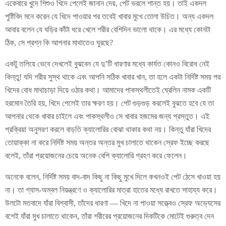
একেবারে খুদে শিশুও খিদে পেলেই জানান দেয়, পেট ভরলে শান্ত হয়। তাই একদল
পুষ্টিবিদ মনে করেন যে খিদে পাওয়ার পর তবেই খাবার মুখে তোলা উচিত। অন্য একদল
আবার বলেন যে ঘড়ির কাঁটা ধরে খেলে শরীর বেশিদিন ভালো থাকে। এর মধ্যে কোনটা
ঠিক, সে প্রশ্ন কি আপনার মাথাতেও ঘুরছে?
একটু তলিয়ে ভেবে দেখলেই বুঝবেন যে দু’টি ধারণার মধ্যে কার্যত কোনও বিরোধ নেই
কিন্তু! যদি শরীর সুস্থ থাকে এবং আপনি সঠিক খাবার খান, তা হলে একটা নির্দিষ্ট সময় পর
খিদের বোধ মাথাচাড়া দিয়ে ওঠার কথা। আমাদের পাকস্থলীতেই ঘ্রেলিন নামক একটি
হরমোন তৈরি হয়, খিদে পেলেই তার ক্ষরণ হয়। পেট গুড়গুড় করলেই বুঝতে হবে যে তা
আপনার থেকে খাবার চাইলে এবং পাকস্থলীও সে খাবার হজমের জন্য প্রস্তুত। এই
প্রক্রিয়া অনুসরণ করলে বাড়তি ক্যালোরির বোঝা থাকার কথা নয়। কিন্তু যাঁরা খিদের
তোয়াক্কা না করে নির্দিষ্ট সময় অন্তর অন্তর মুখ চালাতে থাকেন স্রেফ ইচ্ছে করছে
বলেই, তাঁরা প্রয়োজনের চেয়ে অনেক বেশি ক্যালোরি গ্রহণ করে ফেলেন।
অনেকে বলেন, নির্দিষ্ট সময় বাদ-বাদ কিছু না কিছু মুখে দিলে কখনওই পেট ঠেসে খাওয়া হয়
না। তা গ্যাস-অম্বল নিয়ন্ত্রণে ও ক্যালোরির মাত্রা হাতের মধ্যে রাখতে সাহায্য করে।
উলটো মতবাদে যাঁরা বিশ্বাসী, তাঁদের ধারণা — খিদে না পাওয়া সত্ত্বেও স্রেফ অভ্যেসের
বশেই যাঁরা মুখ চালাতে থাকেন, তাঁরা শরীরের প্রয়োজনের দিকটিকে মোটেই গুরুত্ব দেন