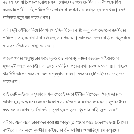
২৫ মে ছিল পরিচালক-প্রযোজক করণ জোহরের ৫০তম জন্মদিন। এ উপলক্ষে ছিল
জমজমাট পার্টি। সেই পার্টিতে গিয়ে তারাকারা করোনায় আক্রান্ত হন বলে খবর। সেই
তালিকায় নতুন নাম শাহরুখ খান।
এদিন স্ত্রী গৌরীকে নিয়ে কিং খানও হাজির ছিলেন ঘনিষ্ঠ বন্ধু করণ জোহরের জন্মদিনের
পার্টিতে। তাই করোনা থাবা বসিয়েছে তার শরীরেও। আপাতত নিজের বাড়িতে নিভৃতবাসে
রয়েছেন বলিউডের রোমান্সের রাজা।
শাহরুখ খানের অসুস্থতার খবরে দ্রুত তার আরোগ্য কামনা করেছেন পশ্চিমবাংলার
মুখ্যমন্ত্রী মমতা ব্যানার্জী। এ দুজনের ঘনিষ্ঠ সম্পর্কের কথা কারও অজানা নয়। শাহরুখ
খান দিদি ডাকেন মমতাকে, অগাধ শ্রদ্ধাও করেন। মমতাও ছোট ভাইয়ের স্নেহ দেন
শাহরুখকে।
তাই ছোট ভাইয়ের অসুস্থতার খবর পেতেই মমতা টুইটারে লিখেছেন, ‘সদ্য জানলাম
আমাদের ব্র্যান্ড অ্যাম্বাসেডর শাহরুখ খান কোভিডে আক্রান্ত হয়েছেন। সুপারস্টারের
দ্রুততম আরোগ্য প্রার্থনা করি। সুস্থ হও শাহরুখ! খুব তাড়াতাড়ি ছন্দে ফেরো!’
এদিকে, একে একে তারকাদের করোনায় আক্রান্ত হওয়ার খবরে উদ্বেগের ছায়া টিনসেল
নগরীতে। এর আগে ক্যাটরিনা কাইফ, কার্তিক আরিয়ান ও আদিত্য রায় কাপুরদের