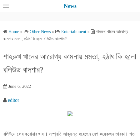
S
News
k
i
p
Home
»
Other News
»
Entertainment
»
শাহরুখ খানের আরোগ্য
t
কামনায় মমতা, হঠাৎ কি হলো বলিউড বাদশার?
o
c
শাহরুখ খানের আরোগ্য কামনায় মমতা, হঠাৎ কি হলো
o
বলিউড বাদশার?
n
t
e
June 6, 2022
n
editor
t
বলিউডে ফের করোনার থাবা। সম্প্রতি আক্রান্ত হয়েছেন বেশ কয়েকজন তারকা। গত